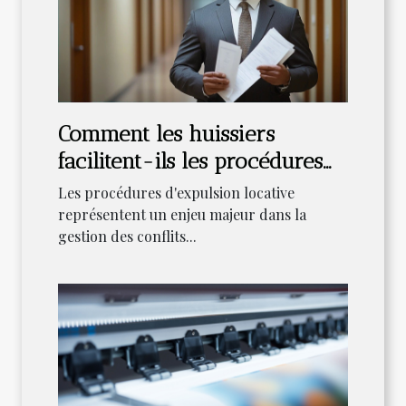
Comment les huissiers
facilitent-ils les procédures
d'expulsion locative ?
Les procédures d'expulsion locative
représentent un enjeu majeur dans la
gestion des conflits...