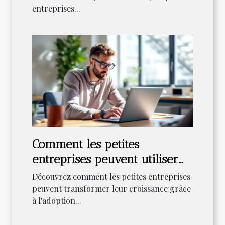
entreprises...
Comment les petites
entreprises peuvent utiliser
les méthodes agiles pour
Découvrez comment les petites entreprises
stimuler la croissance ?
peuvent transformer leur croissance grâce
à l'adoption...