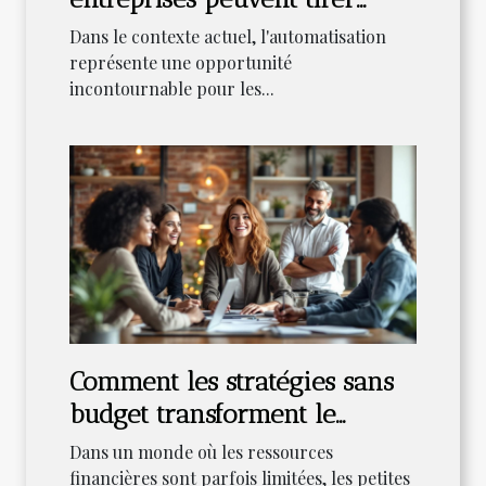
profit de l'automatisation ?
Dans le contexte actuel, l'automatisation
représente une opportunité
incontournable pour les...
Comment les stratégies sans
budget transforment le
marketing des petites
Dans un monde où les ressources
entreprises ?
financières sont parfois limitées, les petites