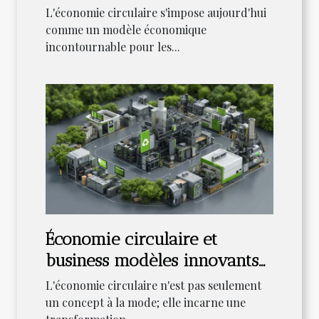
pour une meilleure
L'économie circulaire s'impose aujourd'hui
rentabilité
comme un modèle économique
incontournable pour les...
Économie circulaire et
business modèles innovants
pour une entreprise
L'économie circulaire n'est pas seulement
écoresponsable
un concept à la mode; elle incarne une