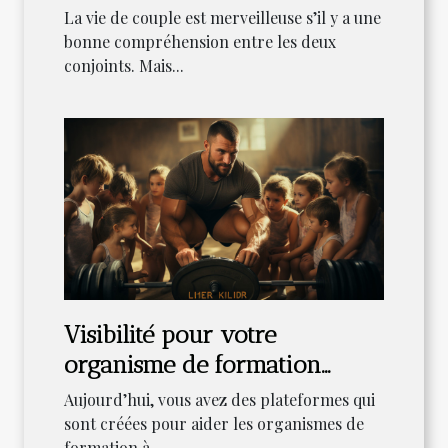
La vie de couple est merveilleuse s’il y a une
bonne compréhension entre les deux
conjoints. Mais...
Visibilité pour votre
organisme de formation
EDOF : Comment faire le
Aujourd’hui, vous avez des plateformes qui
référencement?
sont créées pour aider les organismes de
formation à...